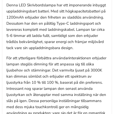
Denna LED Skrivbordslampa har ett imponerande inbyggt
uppladdningsbart batteri. Med sitt högkapacitetsbatteri på
1200mAh erbjuder den friheten av sladdlös användning.
Dessutom har den en pålitlig Type-C laddningsport och
levereras komplett med laddningskabel. Lampan tar cirka
5-6 timmar att ladda fullt, samtidigt som den erbjuder
trådlös bekvämlighet, sparar energi och främjar miljövård
tack vare sin uppladdningsbara design.
För att ytterligare förbättra användarinteraktionen erbjuder
lampan steglös dimning för att anpassa sig till olika
ljusbehov och stämningar. Det varmvita ljuset på 3000K
kan dimmas sömlöst och erbjuder ett spektrum av
ljusstyrka från 10 % till 100 %, baserat på din preferens.
Intressant nog sparar lampan den senast använda
ljusstyrkan och återupptar med samma inställning när den
slås på igen. Dessa personliga inställningar tillsammans
med dess mjuka touchkontroll ger en mångsidig
användning av produkten; vare sig det är för en romantisk