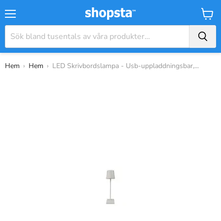
Meny
Varuk
Hem
›
Hem
›
LED Skrivbordslampa - Usb-uppladdningsbar,...