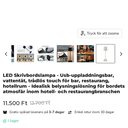
Tryck för att zooma
LED Skrivbordslampa - Usb-uppladdningsbar,
vattentät, trådlös touch för bar, restaurang,
hotellrum - Idealisk belysningslösning för bordets
atmosfär inom hotell- och restaurangbranschen
Nuvarande pris
Originalpris
11.500 Ft
13.700 Ft
Gratis spårad leverans på
3-7 dagar
Enkel retur inom 30 dagar
i lager