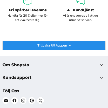
Fri spårbar leverans
A+ Kundtjänst
Handla för 20 € eller mer för
Vi är engagerade i att ge
att kvalificera dig.
utmärkt service.
Tillbaka till toppen
Om Shopsta
Kundsupport
Följ Oss
Hitta
Hitta
Hitta
Hitta
Hitta
oss
oss
oss
oss
oss